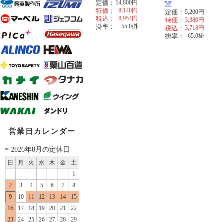
定価：
14,800
円
5P
特価：
8,140
円
定価：
5,200
円
税込：
8,954
円
特価：
3,380
円
掛率：
55.0
掛
税込：
3,718
円
掛率：
65.0
掛
営業日カレンダー
2026年8月の定休日
日
月
火
水
木
金
土
1
2
3
4
5
6
7
8
9
10
11
12
13
14
15
16
17
18
19
20
21
22
23
24
25
26
27
28
29