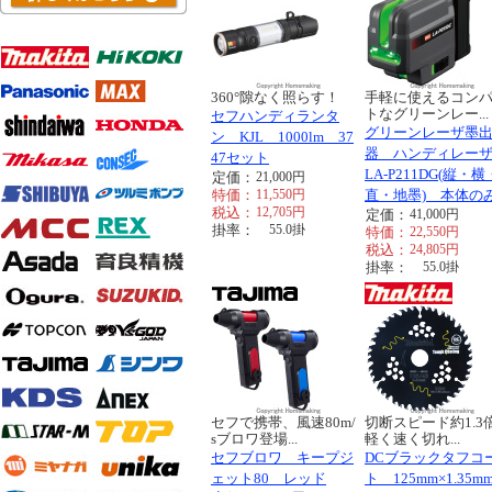
360°隙なく照らす！
手軽に使えるコン
トなグリーンレー...
セフハンディランタ
グリーンレーザ墨
ン KJL 1000lm 37
器 ハンディレー
47セット
LA-P211DG(縦・
定価：
21,000
円
特価：
11,550
円
直・地墨) 本体の
税込：
12,705
円
定価：
41,000
円
掛率：
55.0
掛
特価：
22,550
円
税込：
24,805
円
掛率：
55.0
掛
セフで携帯、風速80m/
切断スピード約1.3
sブロワ登場...
軽く速く切れ...
セフブロワ キープジ
DCブラックタフコ
ェット80 レッド
ト 125mm×1.35mm