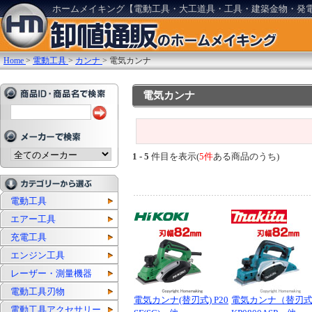
ホームメイキング【電動工具・大工道具・工具・建築金物・発
Home
>
電動工具
>
カンナ
>
電気カンナ
電気カンナ
1 - 5
件目を表示(
5件
ある商品のうち)
電動工具
エアー工具
充電工具
エンジン工具
レーザー・測量機器
電動工具刃物
電気カンナ(替刃式) P20
電気カンナ（替刃
電動工具アクセサリー