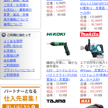
送料・納期・配送
定価：
6,200
円
ボルト2.5Ah[18V-5.
ご注文・お見積り
特価：
4,960
円
h]電池×2・充電器
お支払い・書類発行
税込：
5,456
円
ース付)
変更・返品・交換
掛率：
80.0
掛
定価：
133,000
円
表示価格について
特価：
82,460
円
修理について
税込：
90,706
円
掛率：
62.0
掛
よくある質問
お問い合わせ
お見積り
お客様の声
会社概要
繊細な作業に、確かな
エア式同等の強力
ご利用規約
操作感を
ク、ショートアン...
プライバシーについて
3.6V コードレスイン
40Vmax 充電式イ
ご利用環境
パクトドライバ(5.0Ah
パクトレンチ(本体
電池×2・充電器)
み・ケース付)
定価：
25,000
円
定価：
143,000
円
特価：
15,500
円
特価：
92,950
円
税込：
17,050
円
税込：
102,245
円
掛率：
62.0
掛
掛率：
65.0
掛