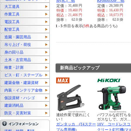
SF(SC) 他
KP0800ASP 他
定価：
31,400
円
定価：
26,500
円
大工道具
特価：
19,460
円
特価：
16,430
円
作業工具
税込：
21,406
円
税込：
18,073
円
掛率：
62.0
掛
掛率：
62.0
掛
電設工具
1 - 5
件目を表示(
5件
ある商品のうち)
配管工具
造園・園芸用品
吊り上げ・荷役
身の回り品
土木・左官用品
検査・計測
新商品ピックアップ
ビス・釘・ステープル
建築金物・建築資材
内装・インテリア金物
仮設資材・ハシゴ
建築消耗品
防災・災害対策
連続作業で疲れにく
パワフルな釘打ち
い！
ガスなしで。ガス...
ガンタッカ (T4ステー
18V コードレスコ
プル専用機)
クリート釘打機(マ