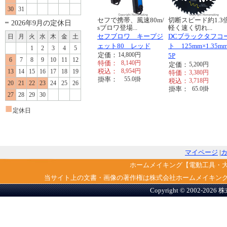
30
31
セフで携帯、風速80m/
切断スピード約1.3
2026年9月の定休日
sブロワ登場...
軽く速く切れ...
セフブロワ キープジ
DCブラックタフコ
日
月
火
水
木
金
土
ェット80 レッド
ト 125mm×1.35mm
1
2
3
4
5
定価：
14,800
円
5P
6
7
8
9
10
11
12
特価：
8,140
円
定価：
5,200
円
税込：
8,954
円
13
14
15
16
17
18
19
特価：
3,380
円
掛率：
55.0
掛
税込：
3,718
円
20
21
22
23
24
25
26
掛率：
65.0
掛
27
28
29
30
■
定休日
マイページ
|
ホームメイキング【電動工具・
当サイト上の文書・画像の著作権は株式会社ホームメイキン
Copyright © 2002-2