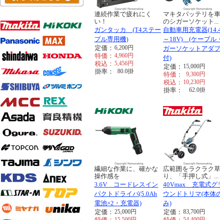
連続作業で疲れにく
マキタバッテリを
い！
のシガーソケット...
ガンタッカ (T4ステー
自動車用充電器(14.
プル専用機)
～18V) (ケーブル
定価：
6,200
円
ガーソケットアダ
特価：
4,960
円
付)
税込：
5,456
円
定価：
15,000
円
掛率：
80.0
掛
特価：
9,300
円
税込：
10,230
円
掛率：
62.0
掛
繊細な作業に、確かな
広範囲をラクラク
操作感を
り、「手押し式」...
3.6V コードレスイン
40Vmax 充電式グ
パクトドライバ(5.0Ah
ウンドトリマ(本体
電池×2・充電器)
み)
定価：
25,000
円
定価：
83,700
円
特価：
15,500
円
特価：
54,400
円