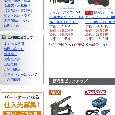
送料・納期・配送
ご注文・お見積り
お支払い・書類発行
ライカ ディストX4・
限定品 ライ
変更・返品・交換
X3専用アダプター DST
カ ディストD510
表示価格について
360 DISTO-DST360
ース DISTO-D510C
修理について
定価：
228,000
円
定価：
34,000
円
特価：
148,200
円
特価：
20,780
円
税込：
163,020
円
税込：
22,858
円
掛率：
65.0
掛
掛率：
61.2
掛
よくある質問
1 - 15
件目を表示(
15件
ある商品のうち)
お問い合わせ
お見積り
お客様の声
会社概要
ご利用規約
プライバシーについて
ご利用環境
新商品ピックアップ