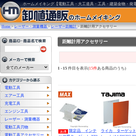
ホームメイキング【電動工具・大工道具・工具・建築金物・発
Home
>
レーザー・測量機器
>
レーザー距離計
>
距離計用アクセサリー
距離計用アクセサリー
1 - 15
件目を表示(
15件
ある商品のうち)
電動工具
エアー工具
充電工具
エンジン工具
レーザー・測量機器
電動工具刃物
限定品 インテ
ライカ ターゲッ
電動工具アクセサリー