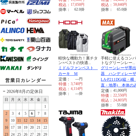
税込：
17,050
円
税込：
59,840
円
掛率：
62.0
掛
掛率：
65.0
掛
軽快な機動力！裏チタ
手軽に使えるコン
ン×ベストの快適...
トなグリーンレー...
ミドルファンベスト
グリーンレーザ墨
カーキ M
器 ハンディレー
定価：
---
円
LA-P211DG(縦・
営業日カレンダー
特価：
3,740
円
直・地墨) 本体の
税込：
4,114
円
定価：
41,000
円
2026年8月の定休日
掛率：
---
掛
特価：
22,550
円
日
月
火
水
木
金
土
税込：
24,805
円
掛率：
55.0
掛
1
2
3
4
5
6
7
8
9
10
11
12
13
14
15
16
17
18
19
20
21
22
23
24
25
26
27
28
29