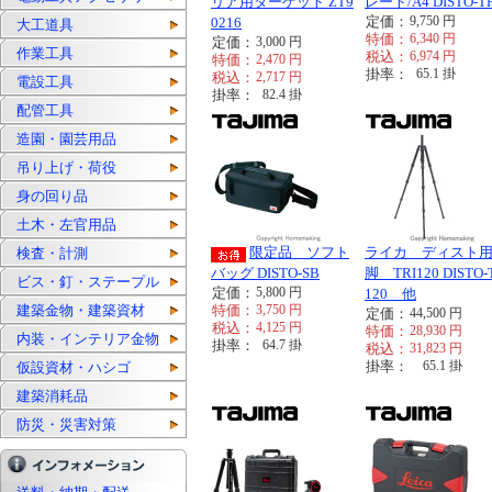
リア用ターゲット ZT9
レート/A4 DISTO-T
定価：
9,750
円
0216
大工道具
特価：
6,340
円
定価：
3,000
円
作業工具
税込：
6,974
円
特価：
2,470
円
掛率：
65.1
掛
税込：
2,717
円
電設工具
掛率：
82.4
掛
配管工具
造園・園芸用品
吊り上げ・荷役
身の回り品
土木・左官用品
限定品 ソフト
ライカ ディスト
検査・計測
バッグ DISTO-SB
脚 TRI120 DISTO-
ビス・釘・ステープル
定価：
5,800
円
120 他
建築金物・建築資材
特価：
3,750
円
定価：
44,500
円
税込：
4,125
円
特価：
28,930
円
内装・インテリア金物
掛率：
64.7
掛
税込：
31,823
円
掛率：
65.1
掛
仮設資材・ハシゴ
建築消耗品
防災・災害対策