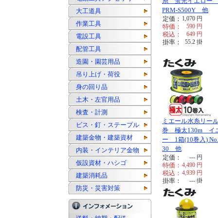
糸 蛍光イエロー
PRM-S500Y 他
大工道具
定価：
1,070
円
作業工具
特価：
590
円
税込：
649
円
電設工具
掛率：
55.2
掛
配管工具
造園・園芸用品
吊り上げ・荷役
身の回り品
土木・左官用品
検査・計測
ミエール水糸リー
ビス・釘・ステープル
巻 極太130m イ
建築金物・建築資材
ー 1箱(10巻入) No.
30 他
内装・インテリア金物
定価：
---
円
仮設資材・ハシゴ
特価：
4,490
円
税込：
4,939
円
建築消耗品
掛率：
---
掛
防災・災害対策