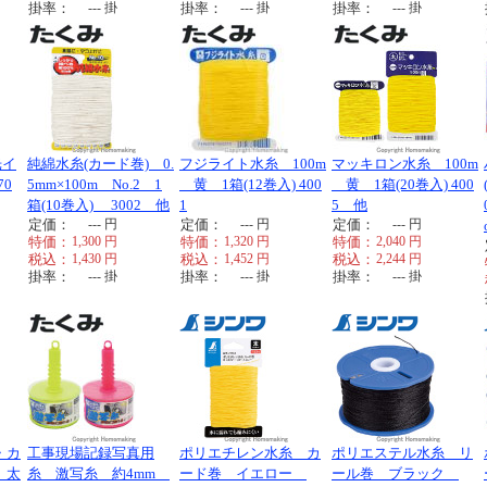
掛率：
---
掛
掛率：
---
掛
掛率：
---
掛
光イ
純綿水糸(カード巻) 0.
フジライト水糸 100m
マッキロン水糸 100m
70
5mm×100m No.2 1
黄 1箱(12巻入) 400
黄 1箱(20巻入) 400
箱(10巻入) 3002 他
1
5 他
定価：
---
円
定価：
---
円
定価：
---
円
特価：
1,300
円
特価：
1,320
円
特価：
2,040
円
税込：
1,430
円
税込：
1,452
円
税込：
2,244
円
掛率：
---
掛
掛率：
---
掛
掛率：
---
掛
・カ
工事現場記録写真用
ポリエチレン水糸 カ
ポリエステル水糸 リ
 太
糸 激写糸 約4mm
ード巻 イエロー
ール巻 ブラック