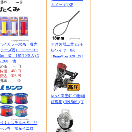
掛率：
---
掛
ムメッキ) KP
ハイカラー水糸 蛍光
大洋製器工業 JIS玉
(チーズ巻) 0.8mm×18
掛ワイヤ 0/0
0m 黄 1箱(10巻入) N
18mm×1m 3291293
o.260 他
定価：
---
円
特価：
480
円
税込：
528
円
掛率：
---
掛
MAX 高圧釘打機(細
釘専用) HN-50S1(D)
ポリエステル水糸 リ
ール巻 蛍光イエロ