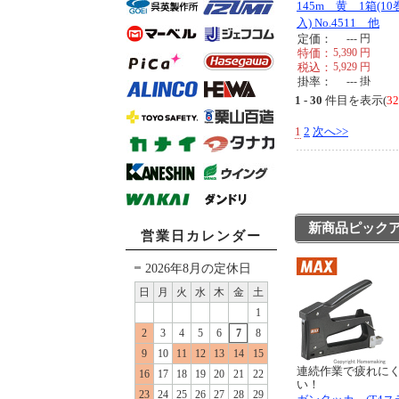
145m 黄 1箱(10
入) No.4511 他
定価：
---
円
特価：
5,390
円
税込：
5,929
円
掛率：
---
掛
1 - 30
件目を表示(
3
1
2
次へ>>
新商品ピック
営業日カレンダー
2026年8月の定休日
日
月
火
水
木
金
土
1
2
3
4
5
6
7
8
9
10
11
12
13
14
15
連続作業で疲れに
16
17
18
19
20
21
22
い！
23
24
25
26
27
28
29