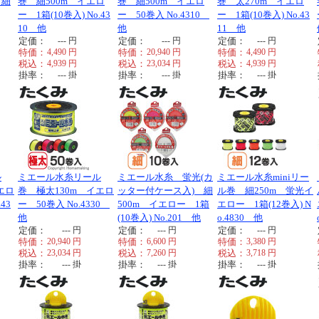
 細
巻 細500m イエロ
巻 細500m イエロ
巻 太270m イエロ
ー 1箱(10巻入) No.43
ー 50巻入 No.4310
ー 1箱(10巻入) No.43
10 他
他
11 他
定価：
---
円
定価：
---
円
定価：
---
円
特価：
4,490
円
特価：
20,940
円
特価：
4,490
円
税込：
4,939
円
税込：
23,034
円
税込：
4,939
円
掛率：
---
掛
掛率：
---
掛
掛率：
---
掛
ル
ミエール水糸リール
ミエール水糸 蛍光(カ
ミエール水糸miniリー
エロ
巻 極太130m イエロ
ッター付ケース入) 細
ル巻 細250m 蛍光イ
43
ー 50巻入 No.4330
500m イエロー 1箱
エロー 1箱(12巻入) N
他
(10巻入) No.201 他
o.4830 他
定価：
---
円
定価：
---
円
定価：
---
円
特価：
20,940
円
特価：
6,600
円
特価：
3,380
円
税込：
23,034
円
税込：
7,260
円
税込：
3,718
円
掛率：
---
掛
掛率：
---
掛
掛率：
---
掛