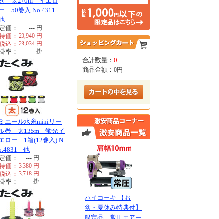
巻 太270m イエロ
ー 50巻入 No.4311
他
定価：
---
円
特価：
20,940
円
税込：
23,034
円
掛率：
---
掛
合計数量：
0
商品金額：
0円
ミエール水糸miniリー
ル巻 太135m 蛍光イ
エロー 1箱(12巻入) N
o.4831 他
定価：
---
円
特価：
3,380
円
税込：
3,718
円
掛率：
---
掛
ハイコーキ 【お
盆・夏休み特典付】
限定品 常圧エアー