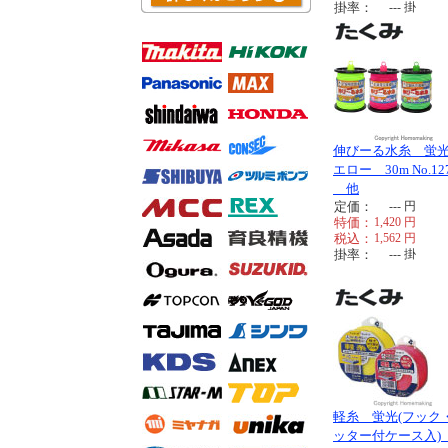
掛率：
---
掛
伸びーる水糸 蛍
エロー 30m No.12
他
定価：
---
円
特価：
1,420
円
税込：
1,562
円
掛率：
---
掛
軽糸 蛍光(フック
ッター付ケース入)