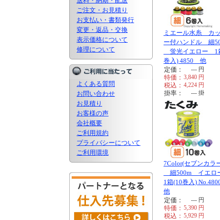
送料・納期・配送
ご注文・お見積り
お支払い・書類発行
変更・返品・交換
ミエール水糸 カ
表示価格について
ー付ハンドル 細50
修理について
蛍光イエロー 1箱
巻入) 4850 他
定価：
---
円
特価：
3,840
円
よくある質問
税込：
4,224
円
掛率：
---
掛
お問い合わせ
お見積り
お客様の声
会社概要
ご利用規約
プライバシーについて
ご利用環境
7Color(セブンカラ
細500m イエ
1箱(10巻入) No.48
他
定価：
---
円
特価：
5,390
円
税込：
5,929
円