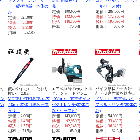
テー
セフグリーンレーザ
高圧 鋼板用ねじピン打
コアドリル(ケース・ポ
ー 縦横地墨 本体の
機
ールベース付)
定価：
190,000
円
定価：
288,000
円
み
特価：
133,000
円
特価：
172,800
円
定価：
82,500
円
税込：
146,300
円
税込：
190,080
円
特価：
45,380
円
掛率：
70.0
掛
掛率：
60.0
掛
税込：
49,918
円
掛率：
55.1
掛
かな
使いやすさにこだわり
エア式同等の強力トル
パイプ形状の曲面研
抜いた 2.8m...
ク、ショートアン...
削・研磨作業を効率...
イン
MODEL ATHLETE 丸芯
40Vmax 充電式イン
40Vmax 充電式パイ
Ah
2.8mm 本体（黒芯一本
パクトレンチ(本体の
プベルトサンダ(本体の
入り）
み・ケース付)
み)
定価：
2,000
円
定価：
143,000
円
定価：
54,000
円
特価：
1,430
円
特価：
92,950
円
特価：
33,480
円
税込：
1,573
円
税込：
102,245
円
税込：
36,828
円
掛率：
71.5
掛
掛率：
65.0
掛
掛率：
62.0
掛