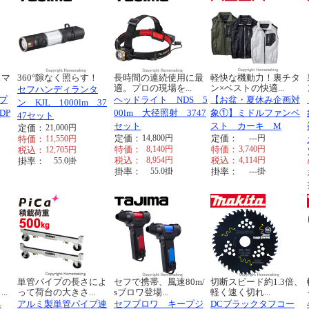
スマ
360°隙なく照らす！
長時間の連続使用に最
軽快な機動力！裏チタ
適。プロの現場を...
ン×ベストの快適...
セフハンディランタ
ダプ
ヘッドライト NDS 5
【お盆・夏休み企画対
ン KJL 1000lm 37
DP
00lm 大径照射 3747
象①】ミドルファンベ
47セット
セット
スト カーキ M
定価：
21,000
円
定価：
14,800
円
定価：
---
円
特価：
11,550
円
特価：
8,140
円
特価：
3,740
円
税込：
12,705
円
税込：
8,954
円
税込：
4,114
円
掛率：
55.0
掛
掛率：
55.0
掛
掛率：
---
掛
単管パイプの長さによ
セフで携帯、風速80m/
切断スピード約1.3倍、
..
って荷台の大きさ...
sブロワ登場...
軽く速く切れ...
典
アルミ製単管パイプ連
セフブロワ キープジ
DCブラックタフコー