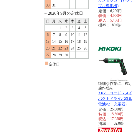
ガンタッカ (T4ス
30
31
プル専用機)
定価：
6,200
円
2026年9月の定休日
特価：
4,960
円
税込：
5,456
円
日
月
火
水
木
金
土
掛率：
80.0
掛
1
2
3
4
5
6
7
8
9
10
11
12
13
14
15
16
17
18
19
20
21
22
23
24
25
26
27
28
29
30
■
定休日
繊細な作業に、確
操作感を
3.6V コードレス
パクトドライバ(5.0
電池×2・充電器)
定価：
25,000
円
特価：
15,500
円
税込：
17,050
円
掛率：
62.0
掛