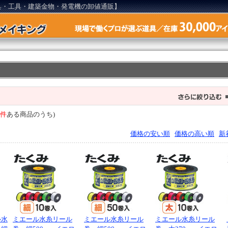
具・工具・建築金物・発電機の卸値通販】
2件
ある商品のうち)
価格の安い順
価格の高い順
新
ル水
ミエール水糸リール
ミエール水糸リール
ミエール水糸リール