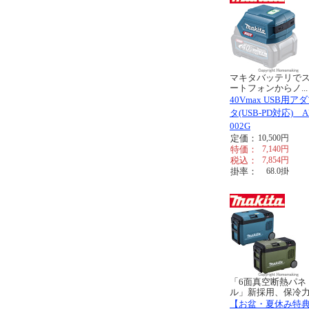
マキタバッテリで
ートフォンからノ...
40Vmax USB用ア
タ(USB-PD対応) A
002G
定価：
10,500
円
特価：
7,140
円
税込：
7,854
円
掛率：
68.0
掛
「6面真空断熱パネ
ル」新採用、保冷力.
【お盆・夏休み特