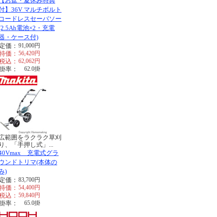
【お盆・夏休み特典
付】36V マルチボルト
コードレスセーバソー
(2.5Ah電池×2・充電
器・ケース付)
定価：
91,000
円
特価：
56,420
円
税込：
62,062
円
掛率：
62.0
掛
広範囲をラクラク草刈
り、「手押し式」...
40Vmax 充電式グラ
ウンドトリマ(本体の
み)
定価：
83,700
円
特価：
54,400
円
税込：
59,840
円
掛率：
65.0
掛