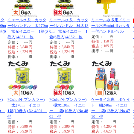
ッタ
ミエール水糸 カッタ
ミエール水糸 カッタ
ミエール水糸用／ミエ
0m
ー付ハンドル 太270m
ー付ハンドル 極太13
ール水糸mini用カッタ
(6
蛍光イエロー 1箱(6
0m 蛍光イエロー 1
ー付ハンドル 4865
定価：
---
円
巻入) 4851 他
箱(6巻入) 4852 他
特価：
150
円
定価：
---
円
定価：
---
円
税込：
165
円
特価：
3,840
円
特価：
3,840
円
掛率：
---
掛
税込：
4,224
円
税込：
4,224
円
掛率：
---
掛
掛率：
---
掛
ー)
7Color(セブンカラー)
7Color(セブンカラー)
ケータイ水糸 ポケイ
ロー
太270m イエロー
極太130m イエロ
ト 細240m イエロ
00
1箱(10巻入) No.4801
ー 1箱(10巻入) No.48
ー 1箱(12巻入) No.47
他
02 他
10 他
定価：
---
円
定価：
---
円
定価：
---
円
特価：
5,390
円
特価：
5,390
円
特価：
4,200
円
税込：
5,929
円
税込：
5,929
円
税込：
4,620
円