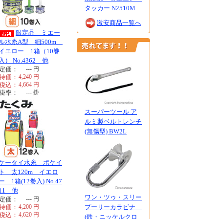
タッカー N2510M
激安商品一覧へ
限定品 ミエー
ル水糸A型 細500m
イエロー 1箱（10巻
入） No.4362 他
定価：
---
円
特価：
4,240
円
税込：
4,664
円
掛率：
---
掛
スーパーツール ア
ルミ製ベルトレンチ
(無傷型) BW2L
ケータイ水糸 ポケイ
ト 太120m イエロ
ー 1箱(12巻入) No.47
11 他
ワン・ツゥ・スリー
定価：
---
円
特価：
4,200
円
プーリーカラビナ
税込：
4,620
円
(鉄・ニッケルクロ