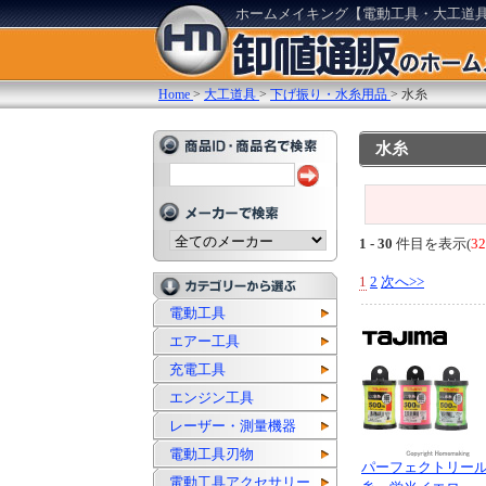
ホームメイキング【電動工具・大工道
Home
>
大工道具
>
下げ振り・水糸用品
>
水糸
水糸
1 - 30
件目を表示(
3
1
2
次へ>>
電動工具
エアー工具
充電工具
エンジン工具
レーザー・測量機器
電動工具刃物
パーフェクトリー
電動工具アクセサリー