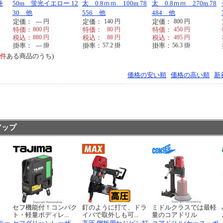
巻
50m 蛍光イエロー 12
太 0.8ｍｍ 100m 78
太 0.8ｍｍ 270m 78
30 他
556 他
484 他
定価：
---
円
定価：
140
円
定価：
800
円
特価：
800
円
特価：
80
円
特価：
450
円
税込：
880
円
税込：
88
円
税込：
495
円
掛率：
---
掛
掛率：
57.2
掛
掛率：
56.3
掛
2件
ある商品のうち)
価格の安い順
価格の高い順
新
アップ
く
セフ機能付！コンパク
釘のように打て、ドラ
ミドルクラスでは最軽
ト・軽量ボディレ...
イバで取外しも可...
量のコアドリル