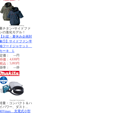
裏チタン×サイドファ
ンの進化モデル！
【お盆・夏休み企画対
象①】サイドファン半
袖フードジャケット
カーキ L
定価：
---
円
特価：
4,630
円
税込：
5,093
円
掛率：
---
掛
軽量・コンパクト＆ハ
イパワー、ダスト...
40Vmax 充電式小型