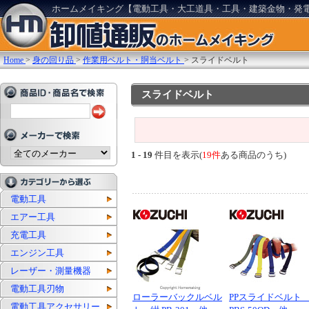
ホームメイキング【電動工具・大工道具・工具・建築金物・発
Home
>
身の回り品
>
作業用ベルト・胴当ベルト
>
スライドベルト
スライドベルト
1 - 19
件目を表示(
19件
ある商品のうち)
電動工具
エアー工具
充電工具
エンジン工具
レーザー・測量機器
電動工具刃物
ローラーバックルベル
PPスライドベルト 
電動工具アクセサリー