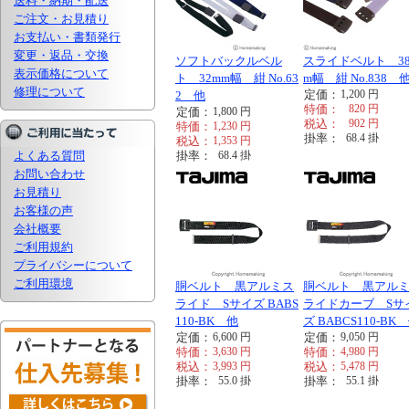
送料・納期・配送
ご注文・お見積り
お支払い・書類発行
変更・返品・交換
ソフトバックルベル
スライドベルト 3
表示価格について
ト 32mm幅 紺 No.63
m幅 紺 No.838 
修理について
定価：
1,200
円
2 他
特価：
820
円
定価：
1,800
円
税込：
902
円
特価：
1,230
円
掛率：
68.4
掛
税込：
1,353
円
よくある質問
掛率：
68.4
掛
お問い合わせ
お見積り
お客様の声
会社概要
ご利用規約
プライバシーについて
ご利用環境
胴ベルト 黒アルミス
胴ベルト 黒アル
ライド Sサイズ BABS
ライドカーブ Sサ
110-BK 他
ズ BABCS110-BK
定価：
6,600
円
定価：
9,050
円
特価：
3,630
円
特価：
4,980
円
税込：
3,993
円
税込：
5,478
円
掛率：
55.0
掛
掛率：
55.1
掛