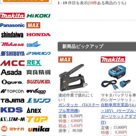
1 - 19
件目を表示(
19件
ある商品のうち)
新商品ピックアップ
連続作業で疲れにく
マキタバッテリを
い！
のシガーソケット...
ガンタッカ (T4ステー
自動車用充電器(14.
プル専用機)
～18V) (ケーブル
定価：
6,200
円
ガーソケットアダ
特価：
4,960
円
付)
税込：
5,456
円
定価：
15,000
円
掛率：
80.0
掛
特価：
9,300
円