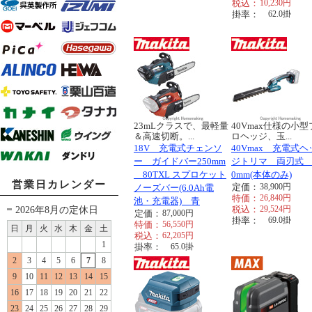
税込：
10,230
円
掛率：
62.0
掛
23mLクラスで、最軽量
40Vmax仕様の小型
＆高速切断。...
ロヘッジ、玉...
18V 充電式チェンソ
40Vmax 充電式ヘ
ー ガイドバー250mm
ジトリマ 両刃式 
80TXL スプロケット
0mm(本体のみ)
営業日カレンダー
定価：
38,900
円
ノーズバー(6.0Ah電
特価：
26,840
円
池・充電器) 青
2026年8月の定休日
税込：
29,524
円
定価：
87,000
円
掛率：
69.0
掛
特価：
56,550
円
日
月
火
水
木
金
土
税込：
62,205
円
1
掛率：
65.0
掛
2
3
4
5
6
7
8
9
10
11
12
13
14
15
16
17
18
19
20
21
22
23
24
25
26
27
28
29