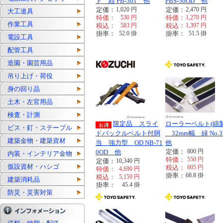
ト 紺 PB-301 他
PBS-50OD 他
定価：
1,020
円
定価：
2,470
円
大工道具
特価：
530
円
特価：
1,270
円
作業工具
税込：
583
円
税込：
1,397
円
掛率：
52.0
掛
掛率：
51.5
掛
電設工具
配管工具
造園・園芸用品
吊り上げ・荷役
身の回り品
土木・左官用品
検査・計測
限定品 スライ
ローラーベルト(綿製
ビス・釘・ステープル
ドバックルベルト付胴
32mm幅 緑 No.
建築金物・建築資材
当 強力型 OD NB-71
他
定価：
800
円
0OD 他
内装・インテリア金物
特価：
550
円
定価：
10,340
円
仮設資材・ハシゴ
税込：
605
円
特価：
4,690
円
掛率：
68.8
掛
税込：
5,159
円
建築消耗品
掛率：
45.4
掛
防災・災害対策