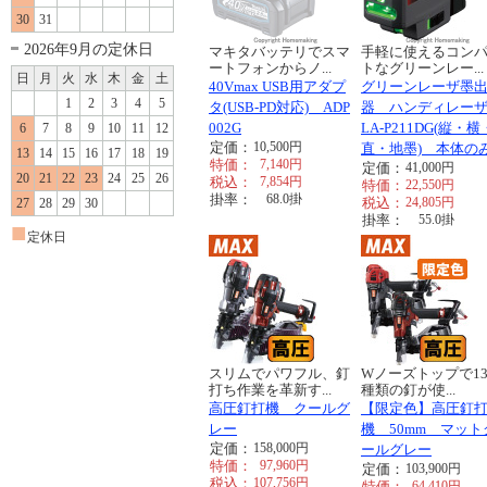
30
31
2026年9月の定休日
マキタバッテリでスマ
手軽に使えるコン
ートフォンからノ...
トなグリーンレー...
日
月
火
水
木
金
土
40Vmax USB用アダプ
グリーンレーザ墨
1
2
3
4
5
タ(USB-PD対応) ADP
器 ハンディレー
002G
LA-P211DG(縦・
6
7
8
9
10
11
12
定価：
10,500
円
直・地墨) 本体の
13
14
15
16
17
18
19
特価：
7,140
円
定価：
41,000
円
20
21
22
23
24
25
26
税込：
7,854
円
特価：
22,550
円
掛率：
68.0
掛
税込：
24,805
円
27
28
29
30
掛率：
55.0
掛
■
定休日
スリムでパワフル、釘
Wノーズトップで13
打ち作業を革新す...
種類の釘が使...
高圧釘打機 クールグ
【限定色】高圧釘
レー
機 50mm マット
定価：
158,000
円
ールグレー
特価：
97,960
円
定価：
103,900
円
税込：
107,756
円
特価：
64,410
円