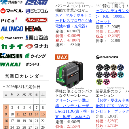
パワー＆コントロール
360°隙なく照らす
機能で作業がはか...
セフハンディラン
36V マルチボルトコ
ン KJL 1000lm 
ードレスブロワ(4.0Ah
47セット
電池×2個・充電器)
定価：
21,000
円
定価：
69,200
円
特価：
11,550
円
特価：
42,900
円
税込：
12,705
円
税込：
47,190
円
掛率：
55.0
掛
掛率：
62.0
掛
営業日カレンダー
2026年8月の定休日
手軽に使えるコンパク
業界最多のカラー
日
月
火
水
木
金
土
トなグリーンレー...
エーション
グリーンレーザ墨出
【お盆・夏休み企
1
器 ハンディレーザ
象②】GFX 30Vフ
2
3
4
5
6
7
8
LA-P211DG(縦・横・鉛
ンセット ブラッ
9
10
11
12
13
14
15
定価：
5,800
円
直・地墨) 本体のみ
16
17
18
19
20
21
22
特価：
5,250
円
定価：
41,000
円
税込：
5,775
円
特価：
22,550
円
23
24
25
26
27
28
29