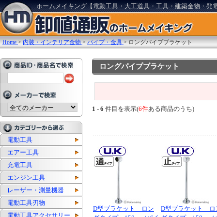
ホームメイキング【電動工具・大工道具・工具・建築金物・発
Home
>
内装・インテリア金物
>
パイプ・金具
>
ロングパイプブラケット
ロングパイプブラケット
1 - 6
件目を表示(
6件
ある商品のうち)
電動工具
エアー工具
充電工具
エンジン工具
レーザー・測量機器
電動工具刃物
D型ブラケット ロン
D型ブラケット ロ
電動工具アクセサリー