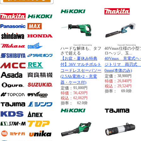
ハードな解体も、タフ
40Vmax仕様の小型
さで超える
ロヘッジ、玉...
【お盆・夏休み特典
40Vmax 充電式ヘ
付】36V マルチボルト
ジトリマ 両刃式 
コードレスセーバソー
0mm(本体のみ)
定価：
38,900
円
(2.5Ah電池×2・充電
特価：
26,840
円
器・ケース付)
税込：
29,524
円
定価：
91,000
円
掛率：
69.0
掛
特価：
56,420
円
税込：
62,062
円
掛率：
62.0
掛