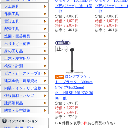
グタイプ 150mm(パイ
グタイプ 150mm(
プ径φ25mm) 通 1個
プ径φ25mm) 止 
大工道具
他
他
作業工具
定価：
4,060
円
定価：
4,060
円
特価：
1,870
円
特価：
1,870
円
電設工具
税込：
2,057
円
税込：
2,057
円
配管工具
掛率：
46.1
掛
掛率：
46.1
掛
造園・園芸用品
吊り上げ・荷役
身の回り品
土木・左官用品
検査・計測
ビス・釘・ステープル
ロングブラケッ
建築金物・建築資材
ト ブラック 300mm
(パイプ径φ32mm)
内装・インテリア金物
止 1個 SH-PBLK32-30
仮設資材・ハシゴ
0E 他
建築消耗品
定価：
2,950
円
特価：
2,270
円
防災・災害対策
税込：
2,497
円
掛率：
77.0
掛
1 - 6
件目を表示(
6件
ある商品のうち)