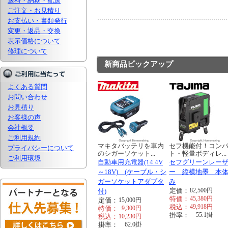
送料・納期・配送
ご注文・お見積り
お支払い・書類発行
変更・返品・交換
表示価格について
修理について
新商品ピックアップ
よくある質問
お問い合わせ
お見積り
お客様の声
会社概要
ご利用規約
マキタバッテリを車内
セフ機能付！コン
プライバシーについて
のシガーソケット...
ト・軽量ボディレ...
ご利用環境
自動車用充電器(14.4V
セフグリーンレー
～18V) (ケーブル・シ
ー 縦横地墨 本
ガーソケットアダプタ
み
定価：
82,500
円
付)
特価：
45,380
円
定価：
15,000
円
税込：
49,918
円
特価：
9,300
円
掛率：
55.1
掛
税込：
10,230
円
掛率：
62.0
掛