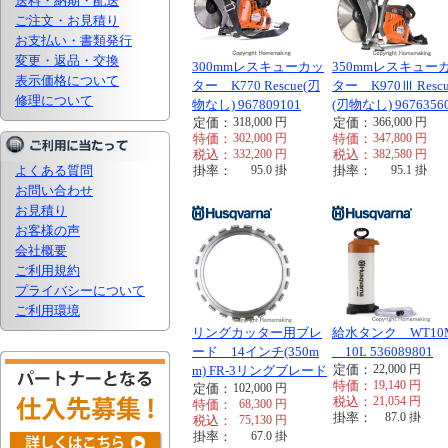
送料・納期・配送
ご注文・お見積り
お支払い・書類発行
変更・返品・交換
300mmレスキューカッ
350mmレスキュー
表示価格について
ター K770 Rescue(刃
ター K970Ⅲ Rescu
修理について
物なし) 967809101
(刃物なし) 9676356
定価：
318,000
円
定価：
366,000
円
特価：
302,000
円
特価：
347,800
円
税込：
332,200
円
税込：
382,580
円
よくある質問
掛率：
95.0
掛
掛率：
95.1
掛
お問い合わせ
お見積り
お客様の声
会社概要
ご利用規約
プライバシーについて
ご利用環境
リングカッター用ブレ
給水タンク WT10
ード 14インチ(350m
10L 536089801
定価：
22,000
円
m) FR-3リングブレード
特価：
19,140
円
定価：
102,000
円
税込：
21,054
円
特価：
68,300
円
掛率：
87.0
掛
税込：
75,130
円
掛率：
67.0
掛