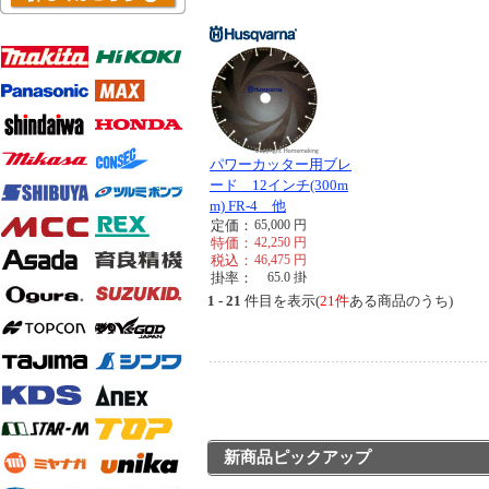
パワーカッター用ブレ
ード 12インチ(300m
m) FR-4 他
定価：
65,000
円
特価：
42,250
円
税込：
46,475
円
掛率：
65.0
掛
1 - 21
件目を表示(
21件
ある商品のうち)
新商品ピックアップ