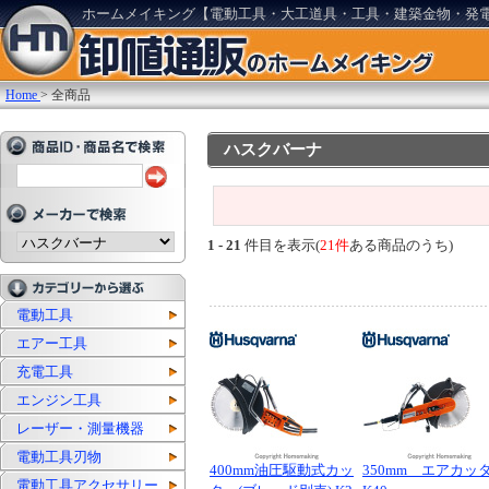
ホームメイキング【電動工具・大工道具・工具・建築金物・発
Home
>
全商品
ハスクバーナ
1 - 21
件目を表示(
21件
ある商品のうち)
電動工具
エアー工具
充電工具
エンジン工具
レーザー・測量機器
電動工具刃物
400mm油圧駆動式カッ
350mm エアカッ
電動工具アクセサリー