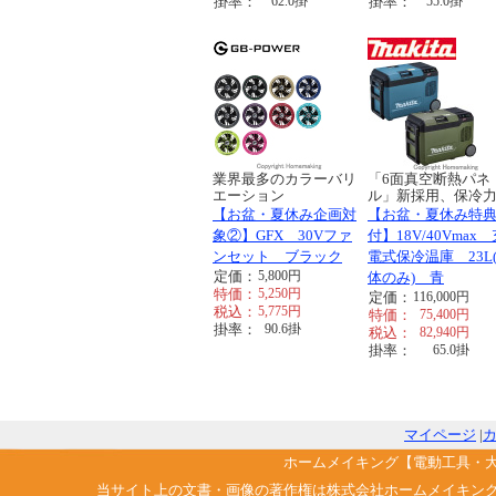
掛率：
62.0
掛
掛率：
55.0
掛
業界最多のカラーバリ
「6面真空断熱パネ
エーション
ル」新採用、保冷力..
【お盆・夏休み企画対
【お盆・夏休み特
象②】GFX 30Vファ
付】18V/40Vmax
ンセット ブラック
電式保冷温庫 23L
定価：
5,800
円
体のみ) 青
特価：
5,250
円
定価：
116,000
円
税込：
5,775
円
特価：
75,400
円
掛率：
90.6
掛
税込：
82,940
円
掛率：
65.0
掛
マイページ
|
ホームメイキング【電動工具・
当サイト上の文書・画像の著作権は株式会社ホームメイキン