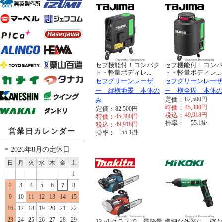
セフ機能付！コンパク
セフ機能付！コン
ト・軽量ボディレ...
ト・軽量ボディレ...
セフグリーンレーザ
セフグリーンレー
ー 縦横地墨 本体の
ー 横全周 本体
定価：
82,500
円
み
特価：
45,380
円
定価：
82,500
円
税込：
49,918
円
特価：
45,380
円
掛率：
55.1
掛
税込：
49,918
円
営業日カレンダー
掛率：
55.1
掛
2026年8月の定休日
日
月
火
水
木
金
土
1
2
3
4
5
6
7
8
9
10
11
12
13
14
15
16
17
18
19
20
21
22
23
24
25
26
27
28
29
23mLクラスで、最軽量
繊細な作業に、確