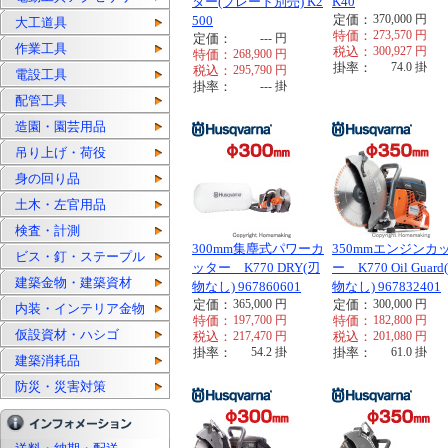
ター(ブレード別売) K2
K40
定価：
370,000
円
500
大工道具
特価：
273,570
円
定価：
---
円
作業工具
税込：
300,927
円
特価：
268,900
円
掛率：
74.0
掛
税込：
295,790
円
電設工具
掛率：
---
掛
配管工具
造園・園芸用品
吊り上げ・荷役
身の回り品
土木・左官用品
検査・計測
300mm集塵式パワーカ
350mmエンジンカ
ビス・釘・ステープル
ッター K770 DRY(刃
ー K770 Oil Guard
建築金物・建築資材
物なし) 967860601
物なし) 967832401
定価：
365,000
円
定価：
300,000
円
内装・インテリア金物
特価：
197,700
円
特価：
182,800
円
仮設資材・ハシゴ
税込：
217,470
円
税込：
201,080
円
掛率：
54.2
掛
掛率：
61.0
掛
建築消耗品
防災・災害対策