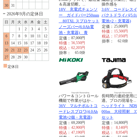
＆高速切断。...
操作感を
30
31
18V 充電式チェンソ
3.6V コードレス
2026年9月の定休日
ー ガイドバー250mm
パクトドライバ(5.0
80TXL スプロケット
電池×2・充電器)
日
月
火
水
木
金
土
定価：
25,000
円
ノーズバー(6.0Ah電
1
2
3
4
5
特価：
15,500
円
池・充電器) 青
6
7
8
9
10
11
12
税込：
17,050
円
定価：
87,000
円
掛率：
62.0
掛
特価：
56,550
円
13
14
15
16
17
18
19
税込：
62,205
円
20
21
22
23
24
25
26
掛率：
65.0
掛
27
28
29
30
■
定休日
パワー＆コントロール
長時間の連続使用
機能で作業がはか...
適。プロの現場を...
36V マルチボルトコ
ヘッドライト NDS
ードレスブロワ(4.0Ah
00lm 大径照射 37
電池×2個・充電器)
セット
定価：
69,200
円
定価：
14,800
円
特価：
42,900
円
特価：
8,140
円
税込：
47,190
円
税込：
8,954
円